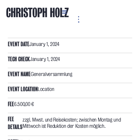
USE AS THE BASE SAMPLE
EVENT DATE
January 1, 2024
TECH CHECK
January 1, 2024
EVENT NAME
Generalversammlung
EVENT LOCATION
Location
FEE
6.500,00 €
FEE
zzgl. Mwst. und Reisekosten; zwischen Montag und
Mittwoch ist Reduktion der Kosten möglich.
DETAILS