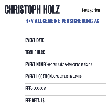
Kategorien
R+V ALLGEMEINE VERSICHERUNG AG
EVENT DATE
TECH CHECK
EVENT NAME
F�hrungskr�fteveranstaltung
EVENT LOCATION
Burg Crass in Eltville
FEE
6.500,00 €
FEE DETAILS